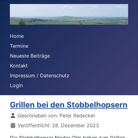
Home
Termine
Neueste Beiträge
Kontakt
Impressum / Datenschutz
Login
Grillen bei den Stobbelhopsern
Details
Geschrieben von:
Peter Redecker
Veröffentlicht: 28. Dezember 2023
Die Stobbelhopser Nieder-Olm haben zum Grillen