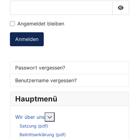
Passwor
Angemeldet bleiben
Anmelden
Passwort vergessen?
Benutzername vergessen?
Hauptmenü
Weitere Informationen: Wir über uns
Wir über uns
Satzung (pdf)
Beitrittserklärung (pdf)